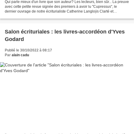
Qui parle mieux d'un livre que son auteur? Les lecteurs, bien sûr... La preuve
avec cette petite revue signée des premiers à avoir lu "Cupressus", le
dernier ouvrage de notre écriturialiste Catherine Langloÿs Clarté et
ambiguïté" "Ce qui frappe agréablement...
Salon écrituriales : les livres-accordéon d'Yves
Godard
Publié le 30/10/2022 à 08:17
Par
alain cadu