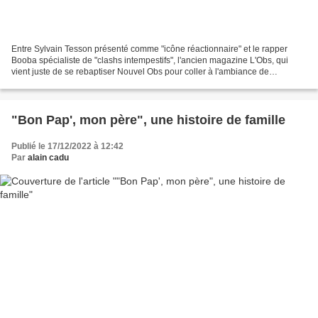
Entre Sylvain Tesson présenté comme "icône réactionnaire" et le rapper
Booba spécialiste de "clashs intempestifs", l'ancien magazine L'Obs, qui
vient juste de se rebaptiser Nouvel Obs pour coller à l'ambiance de
nouveauté, soigne ses associations sémantiques...
"Bon Pap', mon père", une histoire de famille
Publié le 17/12/2022 à 12:42
Par
alain cadu