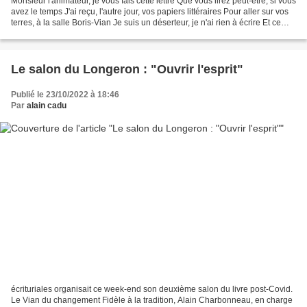
Monsieur l'animateur, je vous fais cette lettre Que vous lirez peut-être, si vous
avez le temps J'ai reçu, l'autre jour, vos papiers littéraires Pour aller sur vos
terres, à la salle Boris-Vian Je suis un déserteur, je n'ai rien à écrire Et ce
que j'ai...
Le salon du Longeron : "Ouvrir l'esprit"
Publié le 23/10/2022 à 18:46
Par
alain cadu
écrituriales organisait ce week-end son deuxième salon du livre post-Covid.
Le Vian du changement Fidèle à la tradition, Alain Charbonneau, en charge