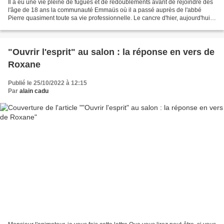
Il a eu une vie pleine de fugues et de redoublements avant de rejoindre dès
l'âge de 18 ans la communauté Emmaüs où il a passé auprès de l'abbé
Pierre quasiment toute sa vie professionnelle. Le cancre d'hier, aujourd'hui
retraité du côté de Poitiers,...
"Ouvrir l'esprit" au salon : la réponse en vers de
Roxane
Publié le 25/10/2022 à 12:15
Par
alain cadu