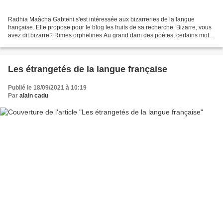
Radhia Maâcha Gabteni s'est intéressée aux bizarreries de la langue
française. Elle propose pour le blog les fruits de sa recherche. Bizarre, vous
avez dit bizarre? Rimes orphelines Au grand dam des poètes, certains mots
ne riment avec rien, ou du moins,...
Les étrangetés de la langue française
Publié le 18/09/2021 à 10:19
Par
alain cadu