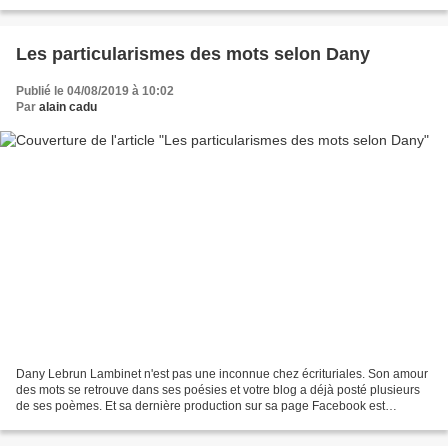
un Embarras de voitures...
Les particularismes des mots selon Dany
Publié le 04/08/2019 à 10:02
Par
alain cadu
Dany Lebrun Lambinet n'est pas une inconnue chez écrituriales. Son amour
des mots se retrouve dans ses poésies et votre blog a déjà posté plusieurs
de ses poèmes. Et sa dernière production sur sa page Facebook est
particulièrement intéressante. Elle y...