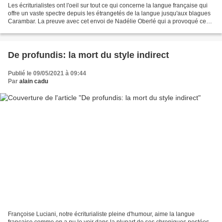
Les écriturialistes ont l'oeil sur tout ce qui concerne la langue française qui
offre un vaste spectre depuis les étrangetés de la langue jusqu'aux blagues
Carambar. La preuve avec cet envoi de Nadélie Oberlé qui a provoqué ce
commentaire éclairé de notre...
De profundis: la mort du style indirect
Publié le 09/05/2021 à 09:44
Par
alain cadu
Françoise Luciani, notre écriturialiste pleine d'humour, aime la langue
française comme on a pu le voir dans la plupart de ses chroniques postées