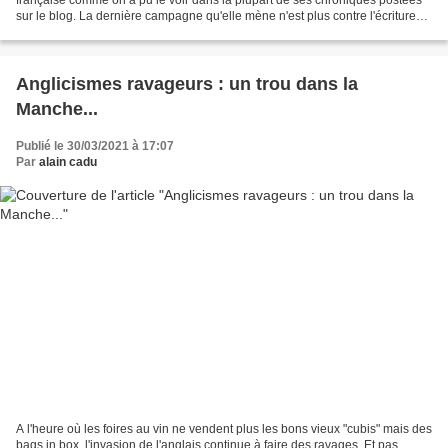
sur le blog. La dernière campagne qu'elle mène n'est plus contre l'écriture
inclusive, mais contre la mort...
Anglicismes ravageurs : un trou dans la
Manche...
Publié le 30/03/2021 à 17:07
Par
alain cadu
A l'heure où les foires au vin ne vendent plus les bons vieux "cubis" mais des
bags in box, l'invasion de l'anglais continue à faire des ravages. Et pas