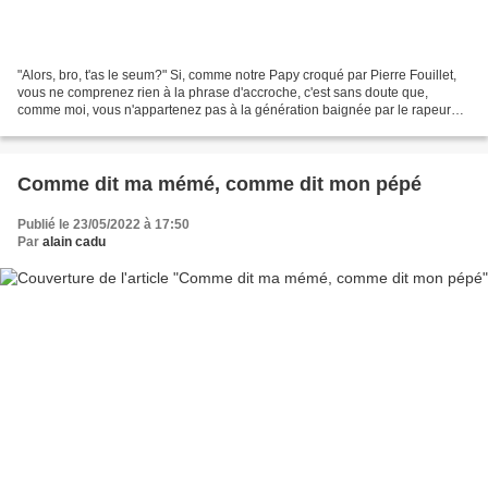
"Alors, bro, t'as le seum?" Si, comme notre Papy croqué par Pierre Fouillet,
vous ne comprenez rien à la phrase d'accroche, c'est sans doute que,
comme moi, vous n'appartenez pas à la génération baignée par le rapeur
Jul ou par la chanteuse Aya Nakamura....
Comme dit ma mémé, comme dit mon pépé
Publié le 23/05/2022 à 17:50
Par
alain cadu