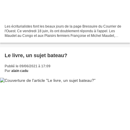
Les écriturialistes font les beaux jours de la page Bressuire du Courrier de
l'Ouest. Ce vendredi 18 juin, ils ont doublement répondu à l'appel. Les
Maudet au Congo et aux Plaisirs fermiers Françoise et Michel Maudet,
nouveaux auteurs chez écrituriales,...
Le livre, un sujet bateau?
Publié le 09/06/2021 à 17:09
Par
alain cadu