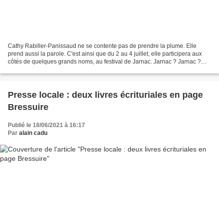
Cathy Rabiller-Panissaud ne se contente pas de prendre la plume. Elle
prend aussi la parole. C'est ainsi que du 2 au 4 juillet, elle participera aux
côtés de quelques grands noms, au festival de Jarnac. Jarnac ? Jarnac ?
Bon sang, mais c'est bien sûr......
Presse locale : deux livres écrituriales en page
Bressuire
Publié le 18/06/2021 à 16:17
Par
alain cadu