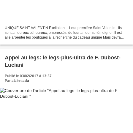
UNIQUE SAINT VALENTIN Excitation… Leur première Saint-Valentin ! Ils
sont amoureux et heureux, empressés, de leur amour se témoigner. Il est
allé arpenter les boutiques à la recherche du cadeau unique Mais devra
retourner à Paris ; Elle, lui composera...
Appel au legs: le legs-plus-ultra de F. Dubost-
Luciani
Publié le 03/02/2017 à 13:37
Par
alain cadu