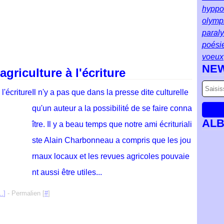
hyppol
olymp
paral
poési
voeux
NE
griculture à l'écriture
Il n'y a pas que dans la presse dite culturelle
qu'un auteur a la possibilité de se faire conna
AL
ître. Il y a beau temps que notre ami écrituriali
ste Alain Charbonneau a compris que les jou
rnaux locaux et les revues agricoles pouvaie
nt aussi être utiles...
…
]
- Permalien [
#
]