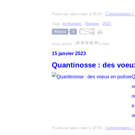
Posté par alain cadu à 08:04 -
Commentaires [
Tags:
ecrituriales
,
filigrane
,
2023
Repost
0
Vous aimez ?
0 vote
15 janvier 2023
Quantinosse : des voeu
Q
v
o
e
s
Posté par alain cadu à 18:45 -
Commentaires [