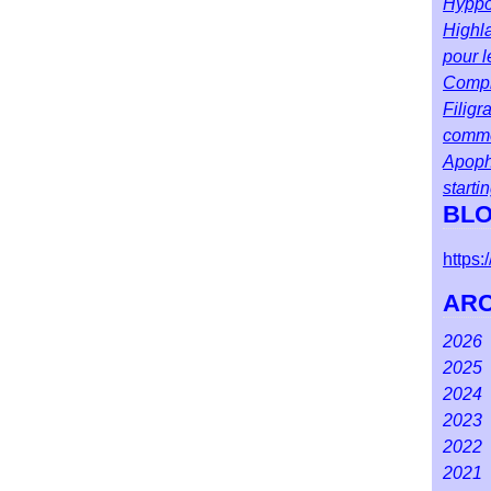
Hyppol
Highla
pour l
Compr
Filigr
comm
Apoph
starti
BLO
https
ARC
2026
2025
Ao
2024
Juil
Dé
2023
Jui
No
Dé
2022
Ma
Oct
No
Dé
2021
Avr
Se
Oct
No
Dé