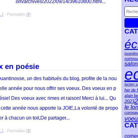
om/archives/2022/09/14/39610800.html...
…
]
- Permalien [
#
]
CAT
éc
quantin
noirmou
salon
x en poésie
ec
uantinosse, un des habitués du blog, profite de la nou
lucien 
elle année pour nous offrir ses voeux. Des voeux en p
her de 
alain b
ésie! Des voeux avec rimes et raison! Merci à lui... Qu
2
2023
le lo
 cette année nous apporte la JOIE,La volonté de propo
coronav
er à chacun un toit,De partager...
voeu
CAT
…
]
- Permalien [
#
]
corne