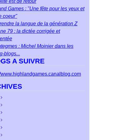
ite est de retour
nd Games : "Une fête pour les yeux et
e coeur"
endre la langue de la génération Z
ane 79 : la dictée corrigée et
entée
tegmes : Michel Moinier dans les
ng-blogs...
GS A SUIVRE
://www.highlandgames.canalblog.com
HIVES
ût
(2)
let
cembre
(3)
(3)
n
vembre
cembre
(5)
(1)
(7)
i
obre
vembre
cembre
(6)
(4)
(4)
(1)
il
ptembre
obre
vembre
cembre
(4)
(9)
(3)
(5)
(3)