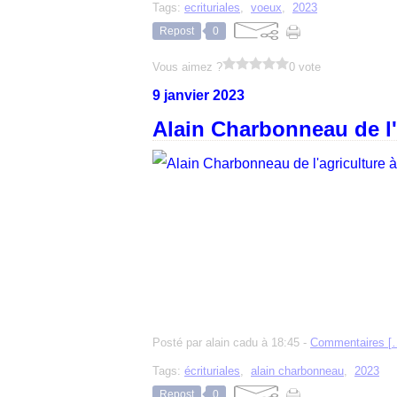
Tags:
ecrituriales
,
voeux
,
2023
Repost
0
Vous aimez ?
0 vote
9 janvier 2023
Alain Charbonneau de l'a
Posté par alain cadu à 18:45 -
Commentaires [
Tags:
écrituriales
,
alain charbonneau
,
2023
Repost
0