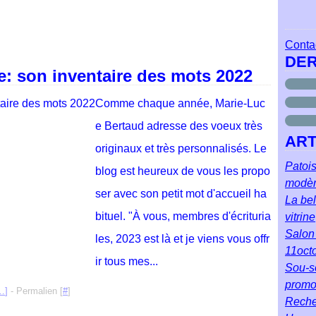
Contac
DER
: son inventaire des mots 2022
Comme chaque année, Marie-Luc
e Bertaud adresse des voeux très
ART
originaux et très personnalisés. Le
Patois
blog est heureux de vous les propo
modè
ser avec son petit mot d'accueil ha
La bel
bituel. "À vous, membres d'écrituria
vitrine
Salon 
les, 2023 est là et je viens vous offr
11oct
ir tous mes...
Sou-so
prom
…
]
- Permalien [
#
]
Reche