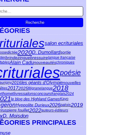
ÉGORIES
rituriales
salon ecrituriales
2020
D. Dumollard
sortie
osse
dictée
bressuire
brindezingue
tier
langue française
Alain Cadu
nouveautés
fables
chroniques
rituriales
poésie
les géants d'Olympie
2016
nouvelles
saurigny
2018
2017
2025
fêtes
filigrane
langue
salons
erthomet
livres
concours
franglais
2024
021
le blog des Highland Games
Kayo
ngeron
2019
2026
Hyppolite Durieux
patois
2022
irus
pierre fouillet
auteurs-éditeurs
x
D. Moisdon
ÉGORIES PRINCIPALES
muse