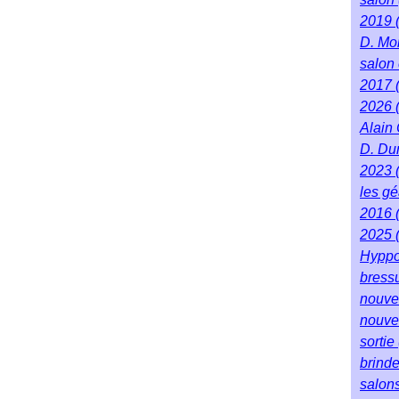
2019
D. Mo
salon 
2017
2026
Alain
D. Du
2023
les g
2016
2025
Hyppo
bress
nouve
nouve
sortie
brind
salon