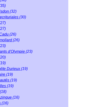
(35)
isdon
(32)
ecrituriales
(30)
(27)
(27)
 Cadu
(26)
mollard
(26)
(23)
éants d'Olympie
(23)
(20)
(19)
lite Durieux
(19)
uire
(19)
autés
(19)
lles
(19)
(18)
ezingue
(16)
s
(16)