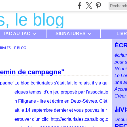
TAC AU TAC
SIGNATURES
LIV
ÉCR
RIALES, LE BLOG
écritu
pour u
Réunis
Chemin de campagne"
Le Lon
une ad
Le blog écrituriales s'était fait le relais, il y a qu
Accuei
elques temps, d'un jeu proposé par l'associatio
Créer
n Filigrane - lire et écrire en Deux-Sèvres. C'ét
V
ait le 14 septembre dernier et vous pouvez le r
etrouver d'un clic: http://ecrituriales.canalblog.c
Depuis
RE