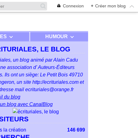
Connexion
+
Créer mon blog
RES
HUMOUR
ITURIALES, LE BLOG
riales, un blog animé par Alain Cadu
ne association d' Auteurs-Éditeurs
. Ils ont un siège: Le Petit Bois 49710
geron, un site http://ecrituriales.com et
resse mail ecrituriales@orange.fr
l du blog
 un blog avec CanalBlog
ISITEURS
 la création
146 699
CHERCHE