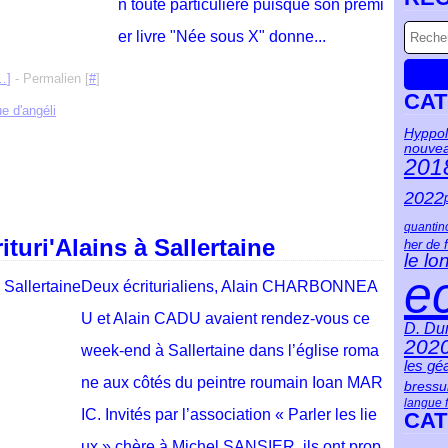
n toute particulière puisque son premi
er livre "Née sous X" donne...
…
]
- Permalien [
#
]
CAT
e d'angéli
Hyppol
nouve
201
2022
quantin
turi'Alains à Sallertaine
her de 
le lo
ec
Deux écriturialiens, Alain CHARBONNEA
U et Alain CADU avaient rendez-vous ce
D. Du
202
week-end à Sallertaine dans l’église roma
les gé
ne aux côtés du peintre roumain Ioan MAR
bressu
langue 
IC. Invités par l’association « Parler les lie
CAT
ux » chère à Michel SANSIER, ils ont prop