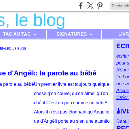
TAC AU TAC
SIGNATURES
LIV
ÉCR
RIALES, LE BLOG
écritu
pour u
Réunis
e d'Angéli: la parole au bébé
Le Lon
une ad
Un premier livre est toujours quelque
Accuei
chose q'on couve, qu'on aime, qu'on
Créer
chérit C'est un peu comme un bébé!
V
Alors il n'est pas étonnant qu'Angéliq
ue d'Angéli porte au sien une attentio
Depuis
RE