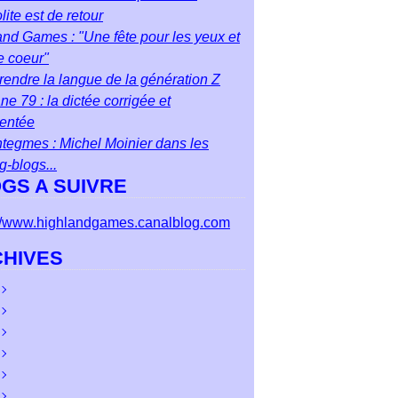
ite est de retour
nd Games : "Une fête pour les yeux et
e coeur"
endre la langue de la génération Z
ane 79 : la dictée corrigée et
entée
tegmes : Michel Moinier dans les
ng-blogs...
GS A SUIVRE
://www.highlandgames.canalblog.com
HIVES
ût
(2)
let
cembre
(3)
(3)
n
vembre
cembre
(5)
(1)
(7)
i
obre
vembre
cembre
(6)
(4)
(4)
(1)
il
ptembre
obre
vembre
cembre
(4)
(9)
(3)
(5)
(3)