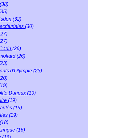
(38)
(35)
isdon
(32)
ecrituriales
(30)
(27)
(27)
 Cadu
(26)
mollard
(26)
(23)
éants d'Olympie
(23)
(20)
(19)
lite Durieux
(19)
uire
(19)
autés
(19)
lles
(19)
(18)
ezingue
(16)
s
(16)