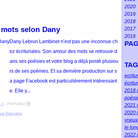
2020
Ma
Ao
Se
Oct
No
Dé
2019
Fév
Juil
Ao
Se
Oct
No
Dé
2018
Jan
Jui
Juil
Juil
Se
Oct
No
Dé
s mots selon Dany
2017
Ma
Jui
Jui
Ao
Se
Oct
No
Dé
2016
Avr
Ma
Ma
Juil
Ao
Se
Oct
No
Dé
Dany Lebrun Lambinet n'est pas une inconnue ch
PA
Ma
Avr
Avr
Jui
Juil
Ao
Se
Oct
No
Dé
Fév
Ma
Ma
Ma
Jui
Juil
Ao
Se
Oct
No
ez écrituriales. Son amour des mots se retrouve d
Jan
Fév
Fév
Avr
Ma
Jui
Juil
Ao
Se
Oct
ans ses poésies et votre blog a déjà posté plusieu
TA
Jan
Jan
Ma
Avr
Ma
Jui
Juil
Ao
Se
rs de ses poèmes. Et sa dernière production sur s
Fév
Ma
Avr
Ma
Jui
Juil
Ao
ecritu
Jan
Fév
Ma
Avr
Ma
Jui
Juil
a page Facebook est particulièrement intéressant
écritu
Jan
Fév
Ma
Avr
Ma
Jui
2018
e. Elle y...
Jan
Fév
Ma
Avr
Ma
poési
Jan
Fév
Ma
Avr
…
]
- Permalien [
#
]
2021
Jan
Fév
Ma
2020
gue française
Jan
voeu
le lo
2022