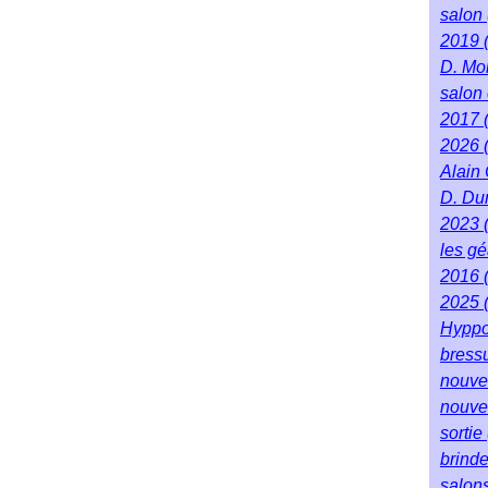
salon
2019
D. Mo
salon 
2017
2026
Alain
D. Du
2023
les g
2016
2025
Hyppo
bress
nouve
nouve
sortie
brind
salon