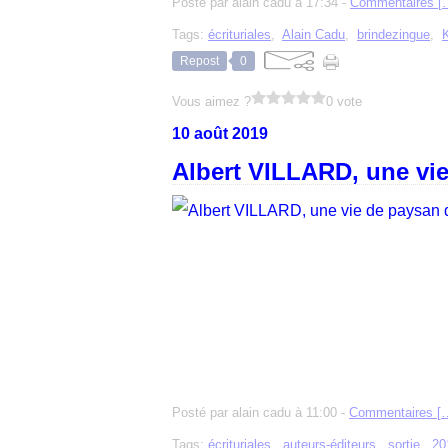
Posté par alain cadu à 17:34 -
Commentaires [
Tags:
écrituriales
,
Alain Cadu
,
brindezingue
,
Repost
0
Vous aimez ?
0 vote
10 août 2019
Albert VILLARD, une vi
Posté par alain cadu à 11:00 -
Commentaires [
Tags:
écrituriales
,
auteurs-éditeurs
,
sortie
,
20