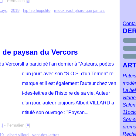
…
]
- Permalien [
#
]
Kayo
,
2019
,
hip hip hippolite
,
mieux vaut phare que jamais
Contac
DER
e de paysan du Vercors
Il a participé l'an dernier à "Auteurs, poètes
ART
d'un jour" avec son "S.O.S. d'un Terrien" re
Patois
modè
marqué et il est également l'auteur chez ven
La bel
t-des-lettres de l'histoire de sa vie. Auteur
vitrine
d'un jour, auteur toujours Albert VILLARD a i
Salon 
11oct
ntitulé son ouvrage : "Paysan...
Sou-so
…
]
- Permalien [
#
]
prom
Reche
19
,
albert villard
,
vent-des-lettres