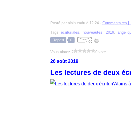
Posté par alain cadu à 12:24 -
Commentaires [
Tags:
écrituriales
,
nouveautés
,
2019
,
angéliqu
Repost
0
Vous aimez ?
0 vote
26 août 2019
Les lectures de deux écri