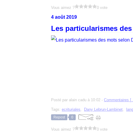
Vous aimez ?
0 vote
4 août 2019
Les particularismes de
Posté par alain cadu à 10:02 -
Commentaires [
Tags:
ecrituriales
,
Dany Lebrun-Lambinet
,
lan
Repost
0
Vous aimez ?
0 vote