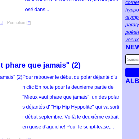
corne
osé dans...
hyppol
olymp
…
]
- Permalien [
#
]
paral
poési
voeux
NE
t phare que jamais" (2)
Pour retrouver le début du polar déjanté d'u
AL
n clic En route pour la deuxième partie de
"Mieux vaut phare que jamais", un des polar
s déjantés d' "Hip Hip Hyppolite" qui va sorti
r début septembre. Voilà le deuxième extrait
en guise d'aguiche! Pour le script-tease,...