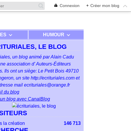
Connexion
+
Créer mon blog
RES
HUMOUR
ITURIALES, LE BLOG
riales, un blog animé par Alain Cadu
ne association d' Auteurs-Éditeurs
. Ils ont un siège: Le Petit Bois 49710
geron, un site http://ecrituriales.com et
resse mail ecrituriales@orange.fr
l du blog
 un blog avec CanalBlog
ISITEURS
 la création
146 713
CHERCHE