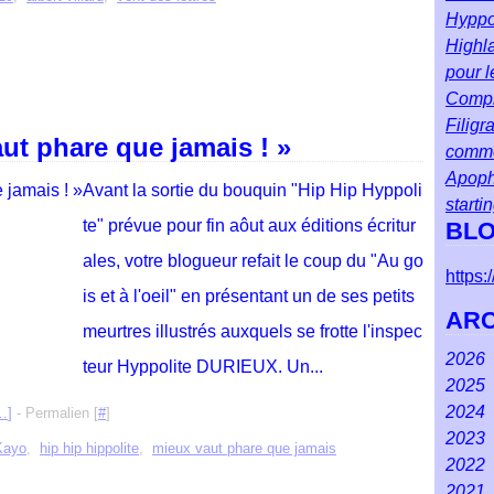
Hyppol
Highla
pour l
Compr
Filigr
aut phare que jamais ! »
comm
Apoph
Avant la sortie du bouquin "Hip Hip Hyppoli
starti
te" prévue pour fin aôut aux éditions écritur
BLO
ales, votre blogueur refait le coup du "Au go
https
is et à l'oeil" en présentant un de ses petits
ARC
meurtres illustrés auxquels se frotte l'inspec
2026
teur Hyppolite DURIEUX. Un...
2025
Ao
2024
Juil
Dé
…
]
- Permalien [
#
]
2023
Jui
No
Dé
Kayo
,
hip hip hippolite
,
mieux vaut phare que jamais
2022
Ma
Oct
No
Dé
2021
Avr
Se
Oct
No
Dé