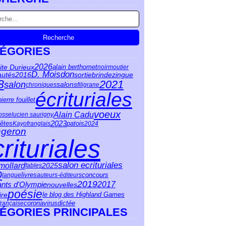
ÉGORIES
2026
ite Durieux
alain berthomet
noirmoutier
D. Moisdon
sortie
autés
2016
brindezingue
8
2021
salon
salons
chroniques
filigrane
écrituriales
pierre fouillet
voeux
Alain Cadu
osse
lucien saurigny
2023
patois
fêtes
Kayo
franglais
2024
ngeron
rituriales
salon ecrituriales
mollard
2025
fables
0
langue
livres
auteurs-éditeurs
concours
2019
ants d'Olympie
2017
nouvelles
poésie
ire
le blog des Highland Games
coronavirus
française
dictée
ÉGORIES PRINCIPALES