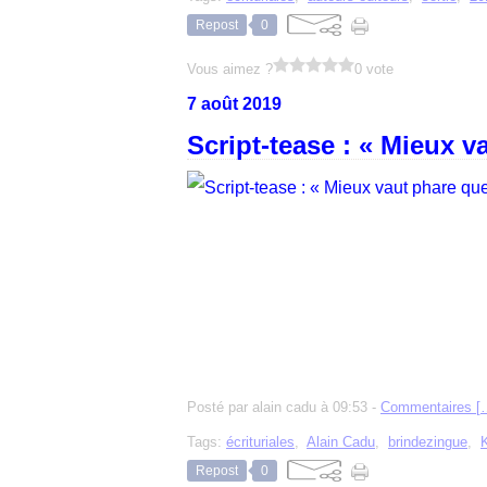
Repost
0
Vous aimez ?
0 vote
7 août 2019
Script-tease : « Mieux v
Posté par alain cadu à 09:53 -
Commentaires [
Tags:
écrituriales
,
Alain Cadu
,
brindezingue
,
Repost
0