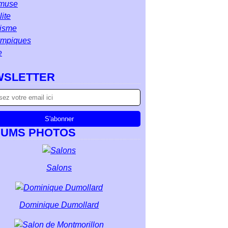
muse
ite
isme
ympiques
e
WSLETTER
BUMS PHOTOS
Salons
Dominique Dumollard