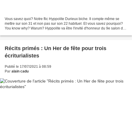
Vous savez quoi? Notre flic Hyppolite Durieux biche. Il compte même se
mettre sur son 31 et non pas sur son 22 habituel. Et vous savez pourquoi?
You know why? Warum? Hyppolite va être l'invité d'honneur du 9e salon du
livre de Noirmoutier, mis sur pied...
Récits primés : Un Her de fête pour trois
écriturialistes
Publié le 17/07/2021 à 08:59
Par
alain cadu