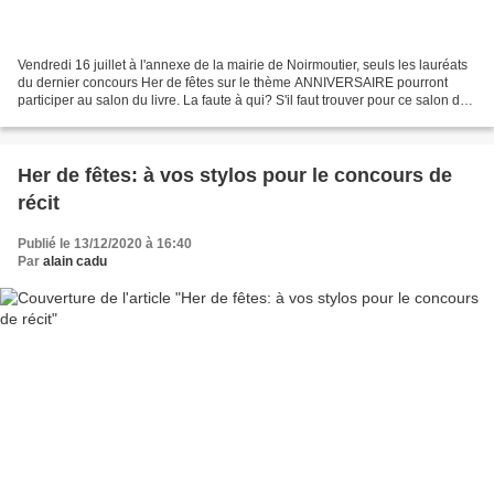
Vendredi 16 juillet à l'annexe de la mairie de Noirmoutier, seuls les lauréats
du dernier concours Her de fêtes sur le thème ANNIVERSAIRE pourront
participer au salon du livre. La faute à qui? S'il faut trouver pour ce salon du
livre un book émissaire,...
Her de fêtes: à vos stylos pour le concours de
récit
Publié le 13/12/2020 à 16:40
Par
alain cadu