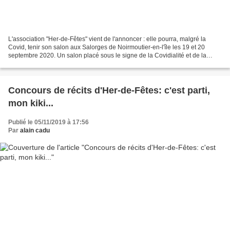
L'association "Her-de-Fêtes" vient de l'annoncer : elle pourra, malgré la
Covid, tenir son salon aux Salorges de Noirmoutier-en-l'île les 19 et 20
septembre 2020. Un salon placé sous le signe de la Covidialité et de la
Convivialité en cette période de...
Concours de récits d'Her-de-Fêtes: c'est parti,
mon kiki...
Publié le 05/11/2019 à 17:56
Par
alain cadu