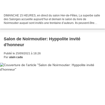
DIMANCHE 15 HEURES, en direct du salon Her-de-Fêtes, La superbe salle
des Salorges accueille aujourd’hui et demain le salon du livre de
Noirmoutier auquel sont invités une trentaine d’auteurs. Ils peuvent être
sereins et se sentir en sécurité : pour cette...
Salon de Noirmoutier: Hyppolite invité
d'honneur
Publié le 25/09/2021 à 18:26
Par
alain cadu