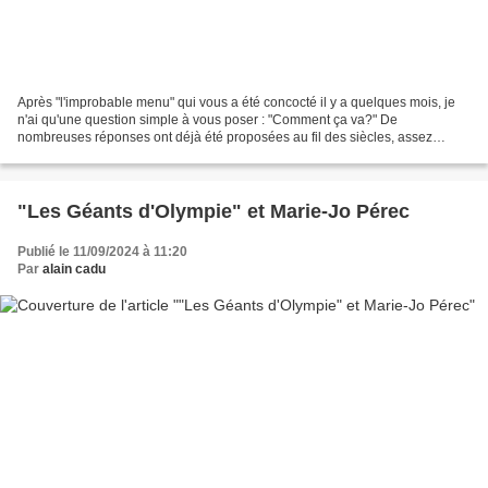
Après "l'improbable menu" qui vous a été concocté il y a quelques mois, je
n'ai qu'une question simple à vous poser : "Comment ça va?" De
nombreuses réponses ont déjà été proposées au fil des siècles, assez
étoffées, il faut bien l'admettre. La preuve...
"Les Géants d'Olympie" et Marie-Jo Pérec
Publié le 11/09/2024 à 11:20
Par
alain cadu