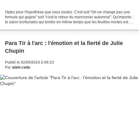
Optez pour l'hypothèse que vous voulez. C'est soit "On ne change pas une
formule qui gagne" soit "c'est le retour du marronnier automnal". Qu'importe :
le salon écrituriales qui tombe en même temps que les feuilles mortes est de
nouveau à l'affiche d'un...
Para Tir à l'arc : l'émotion et la fierté de Julie
Chupin
Publié le 02/09/2024 à 09:23
Par
alain cadu