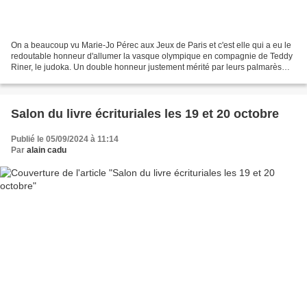
On a beaucoup vu Marie-Jo Pérec aux Jeux de Paris et c'est elle qui a eu le
redoutable honneur d'allumer la vasque olympique en compagnie de Teddy
Riner, le judoka. Un double honneur justement mérité par leurs palmarès
respectifs. Je n'ai eu ni le plaisir...
Salon du livre écrituriales les 19 et 20 octobre
Publié le 05/09/2024 à 11:14
Par
alain cadu