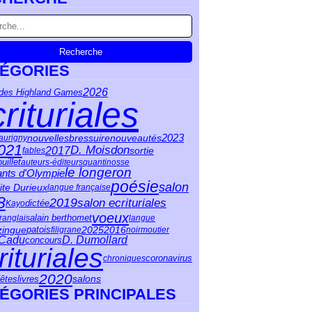
ÉGORIES
2026
 des Highland Games
rituriales
2023
nouvelles
bressuire
nouveautés
saurigny
021
D. Moisdon
2017
sortie
fables
ouillet
auteurs-éditeurs
quantinosse
le longeron
ants d'Olympie
poésie
salon
ite Durieux
langue française
8
2019
salon ecrituriales
Kayo
dictée
voeux
franglais
alain berthomet
langue
patois
2025
2016
zingue
filigrane
noirmoutier
 Cadu
D. Dumollard
concours
rituriales
coronavirus
chroniques
2020
fêtes
salons
livres
ÉGORIES PRINCIPALES