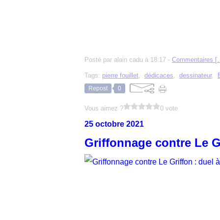
Posté par alain cadu à 18:17 -
Commentaires [
Tags:
pierre fouillet
,
dédicaces
,
dessinateur
,
Repost
0
Vous aimez ?
0 vote
25 octobre 2021
Griffonnage contre Le Gr