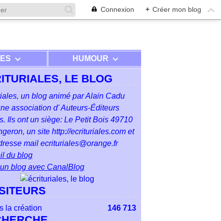
Connexion
+
Créer mon blog
RES
HUMOUR
ITURIALES, LE BLOG
riales, un blog animé par Alain Cadu
ne association d' Auteurs-Éditeurs
. Ils ont un siège: Le Petit Bois 49710
geron, un site http://ecrituriales.com et
resse mail ecrituriales@orange.fr
l du blog
 un blog avec CanalBlog
ISITEURS
 la création
146 713
CHERCHE