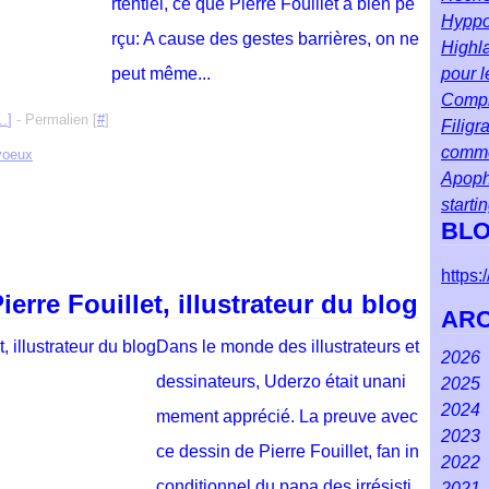
rtentiel, ce que Pierre Fouillet a bien pe
Hyppol
rçu: A cause des gestes barrières, on ne
Highla
peut même...
pour l
Compr
…
]
- Permalien [
#
]
Filigr
comm
voeux
Apoph
starti
BLO
https
rre Fouillet, illustrateur du blog
ARC
Dans le monde des illustrateurs et
2026
dessinateurs, Uderzo était unani
2025
Ao
2024
Juil
Dé
mement apprécié. La preuve avec
2023
Jui
No
Dé
ce dessin de Pierre Fouillet, fan in
2022
Ma
Oct
No
Dé
conditionnel du papa des irrésisti
2021
Avr
Se
Oct
No
Dé