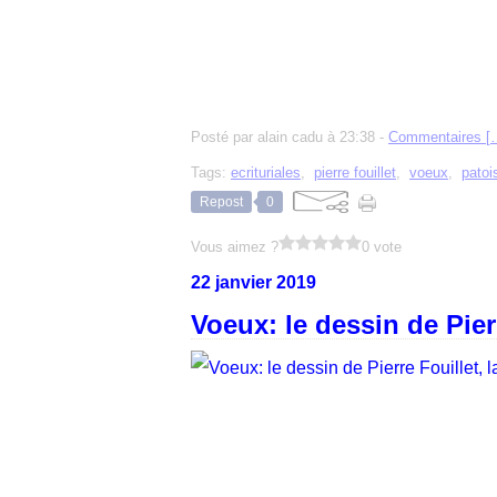
Posté par alain cadu à 23:38 -
Commentaires [
Tags:
ecrituriales
,
pierre fouillet
,
voeux
,
patoi
Repost
0
Vous aimez ?
0 vote
22 janvier 2019
Voeux: le dessin de Pier