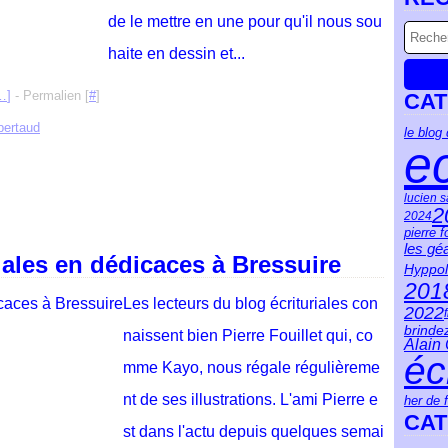
de le mettre en une pour qu'il nous sou
haite en dessin et...
…
]
- Permalien [
#
]
CAT
bertaud
le blog
ec
lucien 
2
2024
pierre f
les gé
iales en dédicaces à Bressuire
Hyppol
201
Les lecteurs du blog écrituriales con
2022
brinde
naissent bien Pierre Fouillet qui, co
Alain
éc
mme Kayo, nous régale régulièreme
nt de ses illustrations. L'ami Pierre e
her de 
CAT
st dans l'actu depuis quelques semai