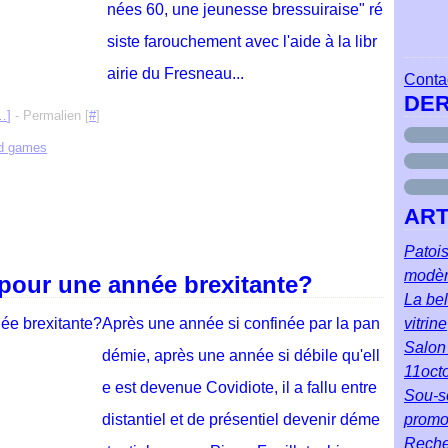
nées 60, une jeunesse bressuiraise" ré
siste farouchement avec l'aide à la libr
airie du Fresneau...
Contac
DER
…
]
- Permalien [
#
]
nd games
ART
Patois
modè
 pour une année brexitante?
La bel
Après une année si confinée par la pan
vitrine
Salon 
démie, après une année si débile qu'ell
11oct
e est devenue Covidiote, il a fallu entre
Sou-so
distantiel et de présentiel devenir déme
prom
Reche