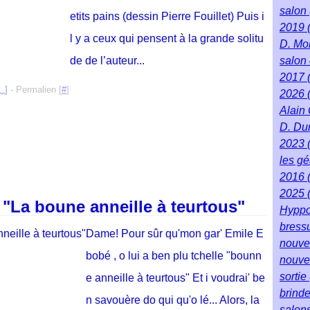
salon
etits pains (dessin Pierre Fouillet) Puis i
2019
l y a ceux qui pensent à la grande solitu
D. Mo
de de l’auteur...
salon 
2017
…
]
- Permalien [
#
]
2026
Alain
D. Du
2023
les g
2016
2025
 "La boune anneille à teurtous"
Hyppo
bress
Dame! Pour sûr qu'mon gar' Emile E
nouve
bobé , o lui a ben plu tchelle "bounn
nouve
sortie
e anneille à teurtous" Et i voudrai' be
brind
n savouère do qui qu'o lé... Alors, la
salon