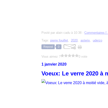
Posté par alain cadu à 10:38 -
Commentaires [
Tags:
pierre fouillet
,
2020
,
asterix
,
uderzo
Repost
0
Vous aimez ?
0 vote
1 janvier 2020
Voeux: Le verre 2020 à m