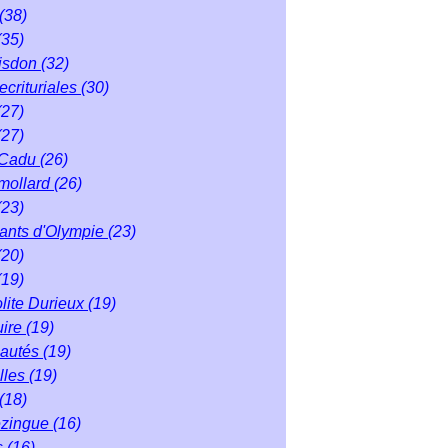
(38)
(35)
isdon
(32)
ecrituriales
(30)
(27)
(27)
 Cadu
(26)
mollard
(26)
(23)
éants d'Olympie
(23)
(20)
(19)
lite Durieux
(19)
uire
(19)
autés
(19)
lles
(19)
(18)
ezingue
(16)
s
(16)