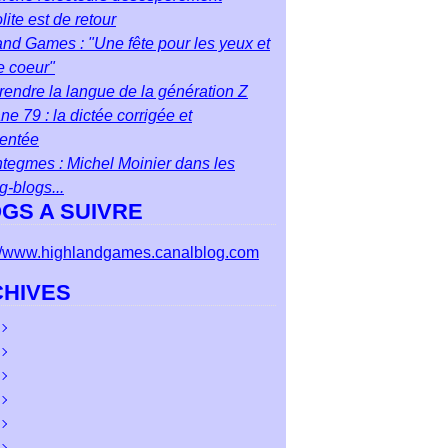
ite est de retour
nd Games : "Une fête pour les yeux et
e coeur"
endre la langue de la génération Z
ane 79 : la dictée corrigée et
entée
tegmes : Michel Moinier dans les
ng-blogs...
GS A SUIVRE
://www.highlandgames.canalblog.com
HIVES
ût
(2)
let
cembre
(3)
(3)
n
vembre
cembre
(5)
(1)
(7)
i
obre
vembre
cembre
(6)
(4)
(4)
(1)
il
ptembre
obre
vembre
cembre
(4)
(9)
(3)
(5)
(3)