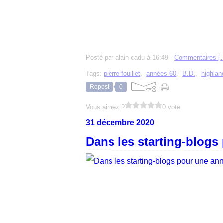
Posté par alain cadu à 16:49 -
Commentaires [
Tags:
pierre fouillet
,
années 60
,
B.D.
,
highla
Repost
0
Vous aimez ?
0 vote
31 décembre 2020
Dans les starting-blogs