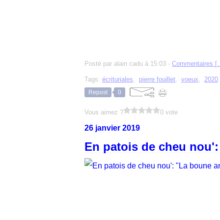
Posté par alain cadu à 15:03 -
Commentaires [
Tags:
écrituriales
,
pierre fouillet
,
voeux
,
2020
Repost
0
Vous aimez ?
0 vote
26 janvier 2019
En patois de cheu nou':