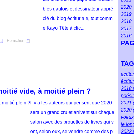
2020
Ma
Ao
Se
Oct
No
Dé
bles gaulois et dessinateur appré
2019
Fév
Juil
Ao
Se
Oct
No
Dé
cié du blog écrituriale, tout comm
2018
Jan
Jui
Juil
Juil
Se
Oct
No
Dé
e Kayo Tête à clic...
2017
Ma
Jui
Jui
Ao
Se
Oct
No
Dé
2016
Avr
Ma
Ma
Juil
Ao
Se
Oct
No
Dé
…
]
- Permalien [
#
]
PA
Ma
Avr
Avr
Jui
Juil
Ao
Se
Oct
No
Dé
Fév
Ma
Ma
Ma
Jui
Juil
Ao
Se
Oct
No
Jan
Fév
Fév
Avr
Ma
Jui
Juil
Ao
Se
Oct
TA
Jan
Jan
Ma
Avr
Ma
Jui
Juil
Ao
Se
Fév
Ma
Avr
Ma
Jui
Juil
Ao
ecritu
Jan
Fév
Ma
Avr
Ma
Jui
Juil
écritu
Jan
Fév
Ma
Avr
Ma
Jui
2018
oitié vide, à moitié plein ?
Jan
Fév
Ma
Avr
Ma
poési
Jan
Fév
Ma
Avr
Il y a les auteurs qui pensent que 2020
2021
Jan
Fév
Ma
2020
sera un grand cru et arrivent sur chaque
Jan
voeu
salon avec des brouettes de livres qui v
le lo
ont, selon eux, se vendre comme des p
2022