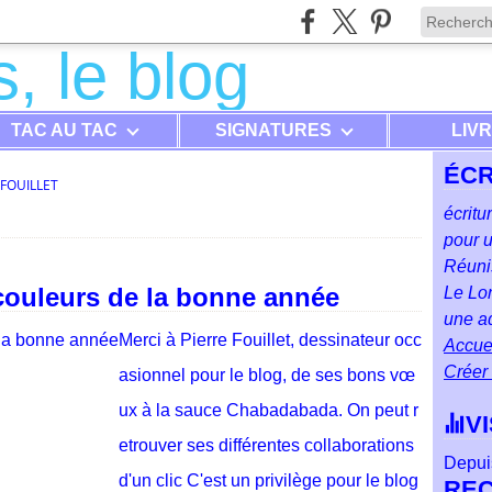
TAC AU TAC
SIGNATURES
LIV
ÉCR
 FOUILLET
écritu
pour u
Réunis
couleurs de la bonne année
Le Lon
une ad
Merci à Pierre Fouillet, dessinateur occ
Accuei
Créer
asionnel pour le blog, de ses bons vœ
ux à la sauce Chabadabada. On peut r
V
etrouver ses différentes collaborations
Depuis
d'un clic C'est un privilège pour le blog
RE