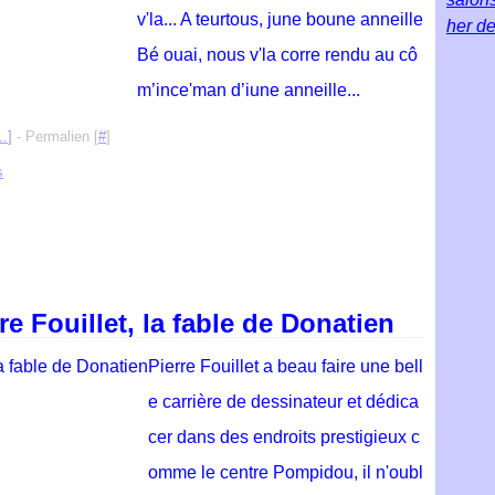
v'la... A teurtous, june boune anneille
her de
Bé ouai, nous v'la corre rendu au cô
m’ince'man d’iune anneille...
…
]
- Permalien [
#
]
s
re Fouillet, la fable de Donatien
Pierre Fouillet a beau faire une bell
e carrière de dessinateur et dédica
cer dans des endroits prestigieux c
omme le centre Pompidou, il n'oubl