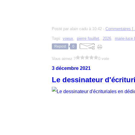
Posté par alain cadu à 10:42 -
Commentaires [
Tags:
voeux
,
pierre fouillet
,
2026
,
marie-luce 
Repost
0
Vous aimez ?
0 vote
3 décembre 2021
Le dessinateur d'écritur