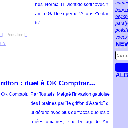
corne
nes. Normal ! Il vient de sortir avec Y
hyppol
an Le Gat le superbe "Allons Z'enfan
olymp
ts"...
paral
poési
…
]
- Permalien [
#
]
voeux
NE
B.D.
AL
iffon : duel à OK Comptoir...
Par Toutatis! Malgré l'invasion gauloise
des librairies par "le griffon d'Astérix" q
ui déferle avec plus de fracas que les a
rmées romaines, le petit village de "An