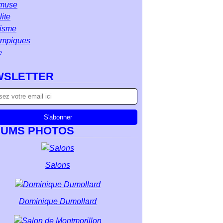
muse
ite
isme
ympiques
e
WSLETTER
BUMS PHOTOS
Salons
Dominique Dumollard