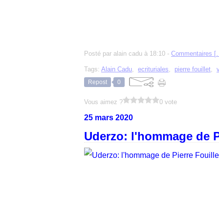
Posté par alain cadu à 18:10 -
Commentaires [
Tags:
Alain Cadu
,
ecrituriales
,
pierre fouillet
,
Repost
0
Vous aimez ?
0 vote
25 mars 2020
Uderzo: l'hommage de Pie