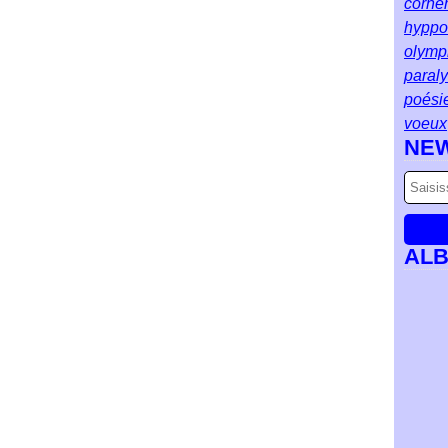
corne
hyppol
olymp
paral
poési
voeux
NE
AL