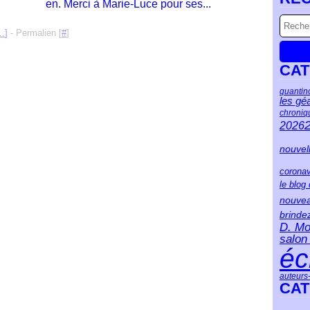
en. Merci à Marie-Luce pour ses...
…
]
- Permalien [
#
]
CAT
quantin
les gé
chroniq
2026
nouvel
coronav
le blog
nouve
brinde
D. Mo
salon 
éc
auteurs
CAT