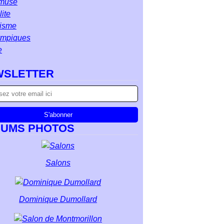
muse
ite
isme
ympiques
e
WSLETTER
BUMS PHOTOS
Salons
Dominique Dumollard