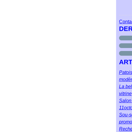
Contac
DER
ART
Patois
modè
La bel
vitrine
Salon 
11oct
Sou-so
prom
Reche