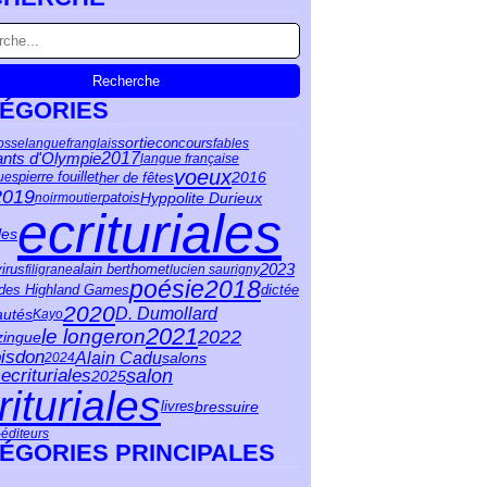
ÉGORIES
sortie
osse
langue
franglais
concours
fables
ants d'Olympie
2017
langue française
voeux
2016
her de fêtes
ues
pierre fouillet
2019
patois
Hyppolite Durieux
noirmoutier
ecrituriales
les
2023
irus
filigrane
alain berthomet
lucien saurigny
poésie
2018
 des Highland Games
dictée
2020
D. Dumollard
autés
Kayo
2021
le longeron
2022
zingue
isdon
Alain Cadu
salons
2024
salon
ecrituriales
2025
rituriales
bressuire
livres
-éditeurs
ÉGORIES PRINCIPALES