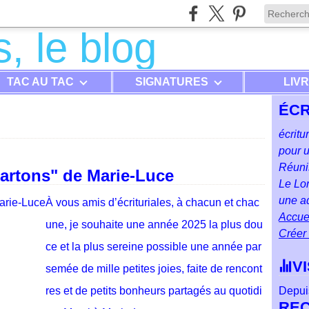
TAC AU TAC
SIGNATURES
LIV
ÉCR
écritu
pour u
Réunis
artons" de Marie-Luce
Le Lon
une ad
À vous amis d’écrituriales, à chacun et chac
Accuei
une, je souhaite une année 2025 la plus dou
Créer
ce et la plus sereine possible une année par
V
semée de mille petites joies, faite de rencont
res et de petits bonheurs partagés au quotidi
Depuis
RE