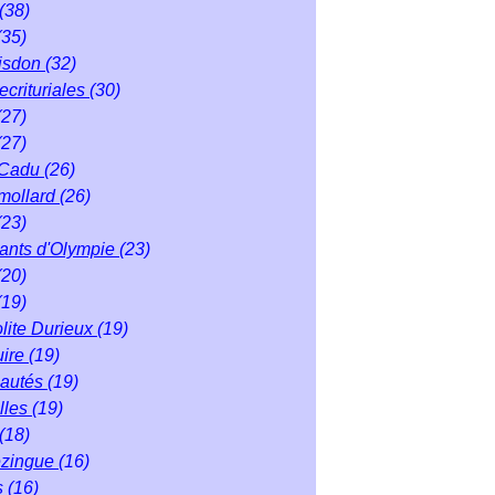
(38)
(35)
isdon
(32)
ecrituriales
(30)
(27)
(27)
 Cadu
(26)
mollard
(26)
(23)
éants d'Olympie
(23)
(20)
(19)
lite Durieux
(19)
uire
(19)
autés
(19)
lles
(19)
(18)
ezingue
(16)
s
(16)