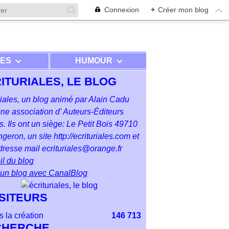
Connexion
+
Créer mon blog
RES
HUMOUR
ITURIALES, LE BLOG
riales, un blog animé par Alain Cadu
ne association d' Auteurs-Éditeurs
. Ils ont un siège: Le Petit Bois 49710
geron, un site http://ecrituriales.com et
resse mail ecrituriales@orange.fr
l du blog
 un blog avec CanalBlog
ISITEURS
 la création
146 713
CHERCHE