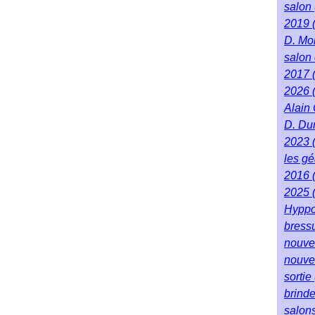
salon
2019
D. Mo
salon 
2017
2026
Alain
D. Du
2023
les g
2016
2025
Hyppo
bress
nouve
nouve
sortie
brind
salon