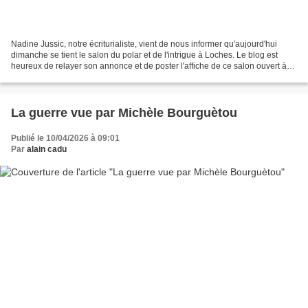
Nadine Jussic, notre écriturialiste, vient de nous informer qu'aujourd'hui
dimanche se tient le salon du polar et de l'intrigue à Loches. Le blog est
heureux de relayer son annonce et de poster l'affiche de ce salon ouvert à
tous. Si vous aimez le polar...
La guerre vue par Michèle Bourguètou
Publié le 10/04/2026 à 09:01
Par
alain cadu