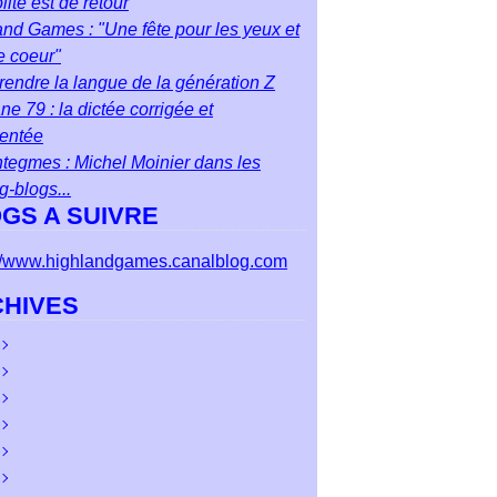
ite est de retour
nd Games : "Une fête pour les yeux et
e coeur"
endre la langue de la génération Z
ane 79 : la dictée corrigée et
entée
tegmes : Michel Moinier dans les
ng-blogs...
GS A SUIVRE
://www.highlandgames.canalblog.com
HIVES
ût
(2)
let
cembre
(3)
(3)
n
vembre
cembre
(5)
(1)
(7)
i
obre
vembre
cembre
(6)
(4)
(4)
(1)
il
ptembre
obre
vembre
cembre
(4)
(9)
(3)
(5)
(3)