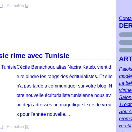
…
]
- Permalien [
#
]
Contac
DER
sie rime avec Tunisie
ART
Cécile Benachour, alias Nacira Kateb, vient d
Patois
modè
e rejoindre les rangs des écriturialistes. Et elle
La bel
n'a pas tardé à communiquer sur votre blog. N
vitrine
otre nouvelle écriturialiste tunisienne nous av
Salon 
11oct
ait déjà adressés un magnifique texte de vœu
Sou-so
x pour l'année nouvelle....
prom
Reche
…
]
- Permalien [
#
]