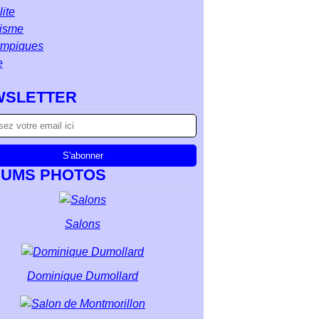
ite
isme
ympiques
e
WSLETTER
BUMS PHOTOS
Salons
Dominique Dumollard