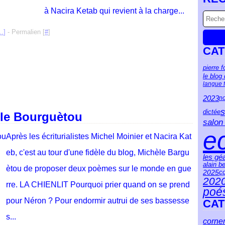
à Nacira Ketab qui revient à la charge...
…
]
- Permalien [
#
]
CAT
pierre f
le blog
langue 
2023
no
s
dictée
èle Bourguètou
salon 
ec
Après les écriturialistes Michel Moinier et Nacira Kat
eb, c'est au tour d'une fidèle du blog, Michèle Bargu
les gé
alain b
ètou de proposer deux poèmes sur le monde en gue
2025
c
202
rre. LA CHIENLIT Pourquoi prier quand on se prend
poé
pour Néron ? Pour endormir autrui de ses bassesse
CAT
s...
corne