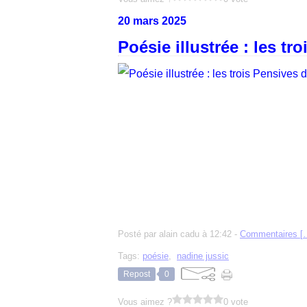
20 mars 2025
Poésie illustrée : les t
Posté par alain cadu à 12:42 -
Commentaires [
Tags:
poésie
,
nadine jussic
Repost
0
Vous aimez ?
0 vote