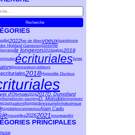
ÉGORIES
2022
voeux
her de fêtes
ouillet
quantinosse
sortie
 des Highland Games
langue
le longeron
2019
2016
patois
française
écrituriales
irmoutier
livres
alon
filigrane
auteurs-éditeurs
2018
ecrituriales
Hyppolite Durieux
rituriales
ants d'Olympie
2017
D. Dumollard
2024
D. Moisdon
erthomet
lucien saurigny
chroniques
bressuire
salons
brindezingue
oncours
franglais
0
Alain Cadu
coronavirus
Kayo
fables
sie
2021
2026
nouvelles
nouveautés
ÉGORIES PRINCIPALES
muse