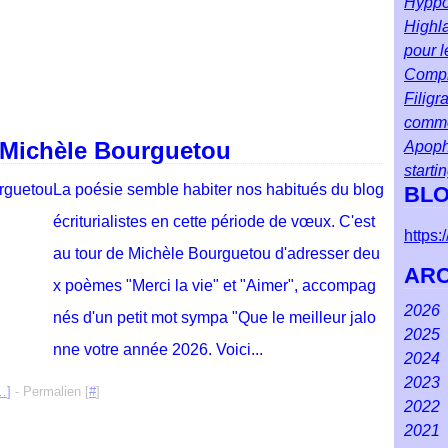
Hyppol
Highla
pour l
Compr
Filigr
comm
 Michèle Bourguetou
Apoph
starti
La poésie semble habiter nos habitués du blog
BLO
écriturialistes en cette période de vœux. C'est
https
au tour de Michèle Bourguetou d'adresser deu
ARC
x poèmes "Merci la vie" et "Aimer", accompag
2026
nés d'un petit mot sympa "Que le meilleur jalo
2025
Ao
nne votre année 2026. Voici...
2024
Juil
Dé
2023
Jui
No
Dé
…
]
- Permalien [
#
]
2022
Ma
Oct
No
Dé
2021
Avr
Se
Oct
No
Dé