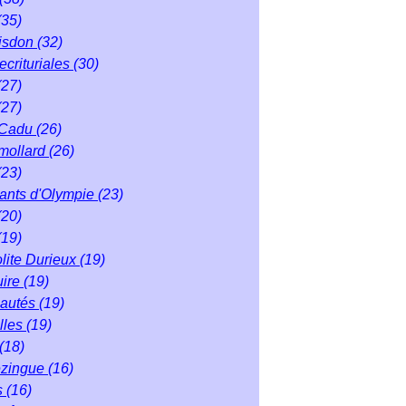
(35)
isdon
(32)
ecrituriales
(30)
(27)
(27)
 Cadu
(26)
mollard
(26)
(23)
éants d'Olympie
(23)
(20)
(19)
lite Durieux
(19)
uire
(19)
autés
(19)
lles
(19)
(18)
ezingue
(16)
s
(16)