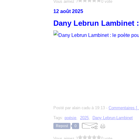
Vous aimez ?
0 vote
12 août 2025
Dany Lebrun Lambinet : 
Posté par alain cadu à 19:13 -
Commentaires [
Tags:
poésie
,
2025
,
Dany Lebrun-Lambinet
Repost
0
Vous aimez ?
0 vote