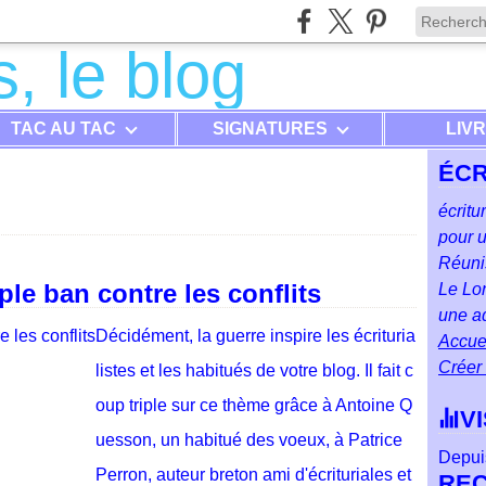
TAC AU TAC
SIGNATURES
LIV
ÉCR
écritu
pour u
Réunis
ple ban contre les conflits
Le Lon
une ad
Décidément, la guerre inspire les écrituria
Accuei
Créer
listes et les habitués de votre blog. Il fait c
oup triple sur ce thème grâce à Antoine Q
V
uesson, un habitué des voeux, à Patrice
Depuis
Perron, auteur breton ami d'écrituriales et
RE