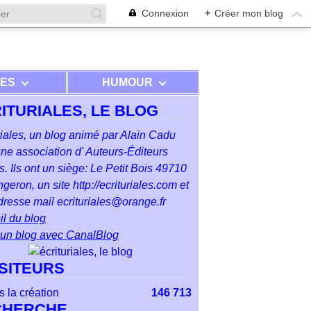
Connexion
+
Créer mon blog
RES
HUMOUR
ITURIALES, LE BLOG
riales, un blog animé par Alain Cadu
ne association d' Auteurs-Éditeurs
. Ils ont un siège: Le Petit Bois 49710
geron, un site http://ecrituriales.com et
resse mail ecrituriales@orange.fr
l du blog
 un blog avec CanalBlog
ISITEURS
 la création
146 713
CHERCHE