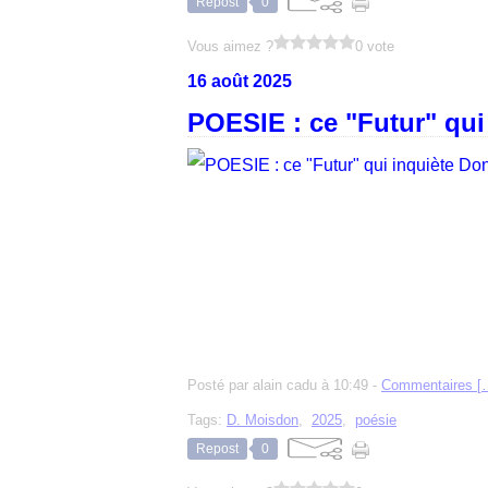
Repost
0
Vous aimez ?
0 vote
16 août 2025
POESIE : ce "Futur" qui
Posté par alain cadu à 10:49 -
Commentaires [
Tags:
D. Moisdon
,
2025
,
poésie
Repost
0