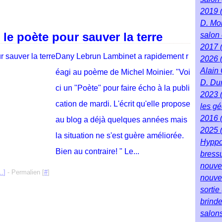
2019
D. Mo
le poète pour sauver la terre
salon 
2017
Dany Lebrun Lambinet a rapidement r
2026
Alain
éagi au poème de Michel Moinier. "Voi
D. Du
ci un "Poète" pour faire écho à la publi
2023
cation de mardi. L'écrit qu'elle propose
les g
2016
au blog a déjà quelques années mais
2025
la situation ne s'est guère améliorée.
Hyppo
Bien au contraire! " Le...
bress
nouve
…
]
- Permalien [
#
]
nouve
sortie
brind
salon