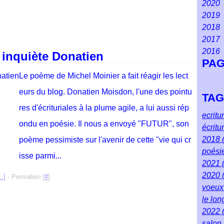
2020
Ma
Ao
Se
Oct
No
Dé
2019
Fév
Juil
Ao
Se
Oct
No
Dé
2018
Jan
Jui
Juil
Juil
Se
Oct
No
Dé
2017
Ma
Jui
Jui
Ao
Se
Oct
No
Dé
2016
Avr
Ma
Ma
Juil
Ao
Se
Oct
No
Dé
 inquiète Donatien
PA
Ma
Avr
Avr
Jui
Juil
Ao
Se
Oct
No
Dé
Fév
Ma
Ma
Ma
Jui
Juil
Ao
Se
Oct
No
Le poème de Michel Moinier a fait réagir les lect
Jan
Fév
Fév
Avr
Ma
Jui
Juil
Ao
Se
Oct
eurs du blog. Donatien Moisdon, l'une des pointu
TA
Jan
Jan
Ma
Avr
Ma
Jui
Juil
Ao
Se
res d'écrituriales à la plume agile, a lui aussi rép
Fév
Ma
Avr
Ma
Jui
Juil
Ao
ecritu
Jan
Fév
Ma
Avr
Ma
Jui
Juil
ondu en poésie. Il nous a envoyé "FUTUR", son
écritu
Jan
Fév
Ma
Avr
Ma
Jui
2018
poème pessimiste sur l'avenir de cette "vie qui cr
Jan
Fév
Ma
Avr
Ma
poési
isse parmi...
Jan
Fév
Ma
Avr
2021
Jan
Fév
Ma
2020
…
]
- Permalien [
#
]
Jan
voeu
le lo
2022
salon