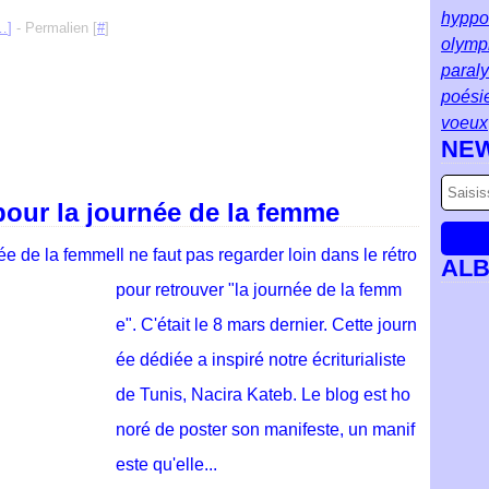
hyppol
…
]
- Permalien [
#
]
olymp
paral
poési
voeux
NE
pour la journée de la femme
Il ne faut pas regarder loin dans le rétro
AL
pour retrouver "la journée de la femm
e". C'était le 8 mars dernier. Cette journ
ée dédiée a inspiré notre écriturialiste
de Tunis, Nacira Kateb. Le blog est ho
noré de poster son manifeste, un manif
este qu'elle...