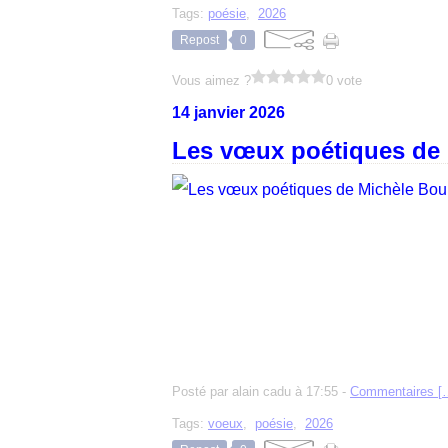
Tags:
poésie
,
2026
Repost
0
Vous aimez ?
0 vote
14 janvier 2026
Les vœux poétiques de
Posté par alain cadu à 17:55 -
Commentaires [
Tags:
voeux
,
poésie
,
2026