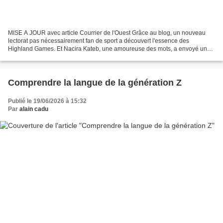
MISE A JOUR avec article Courrier de l'Ouest Grâce au blog, un nouveau
lectorat pas nécessairement fan de sport a découvert l'essence des
Highland Games. Et Nacira Kateb, une amoureuse des mots, a envoyé un
texte pour célébrer la force et la grâce d'un...
Comprendre la langue de la génération Z
Publié le 19/06/2026 à 15:32
Par
alain cadu