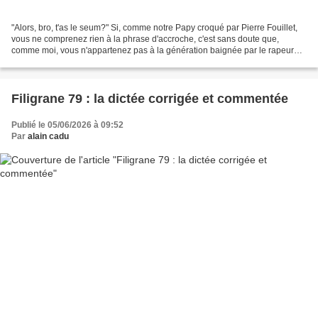
"Alors, bro, t'as le seum?" Si, comme notre Papy croqué par Pierre Fouillet,
vous ne comprenez rien à la phrase d'accroche, c'est sans doute que,
comme moi, vous n'appartenez pas à la génération baignée par le rapeur
Jul ou par la chanteuse Aya Nakamura....
Filigrane 79 : la dictée corrigée et commentée
Publié le 05/06/2026 à 09:52
Par
alain cadu