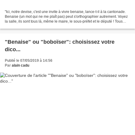
"Ici, notre devise, c'est une invite à vivre benaise, lance-t-il à la cantonade.
Benaise (un mot qui ne me plaît pas) peut s'orthographier autrement. Voyez
la salle, ils sont tous là, même le maire, le sous-préfet et le député ! Tous
benaises, dit mon...
"Benaise" ou "boboïser": choisissez votre
dico...
Publié le 07/05/2019 à 14:56
Par
alain cadu