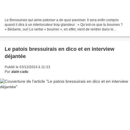
Le Bressuirais qui aime patoiser a de quoi pavoiser. Il sera enfin compris
quand il dira à un interlocuteur trop glandeur : « Qu’est-ce que tu bouines ?
» Bédame, oui! Le verbe « bouiner », en effet, vient de rentrer dans le
langage courant, adoubé par...
Le patois bressuirais en dico et en interview
déjantée
Publié le 03/12/2024 à 11:33
Par
alain cadu