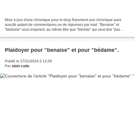
Mise à jour d'une chronique pour le blog Rarement une chronique aura
suscité autant de commentaires ou de réponses par mail. "Benaise" et
"bédame" vous inspirent, au même titre que "bérède" qui veut dire "pas
beaucoup". Alors retour sur une ancienne chronique...
Plaidoyer pour "benaise" et pour "bédame".
Publié le 27/11/2024 à 12:05
Par
alain cadu